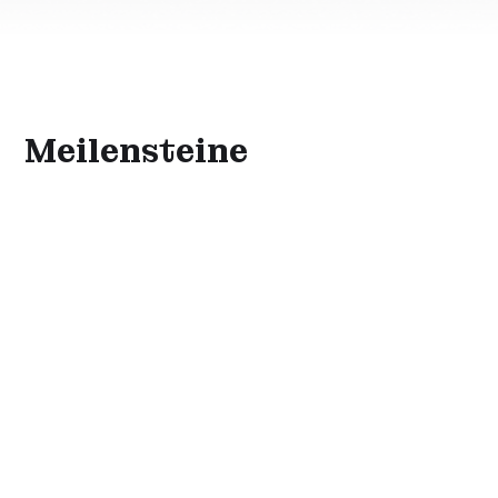
Meilensteine
1952
1968
Gründung als
Die Firma wird in Ha
Einzelfirma durch Hans
Schneiter und Co
Schneiter Senior
umstrukturiert