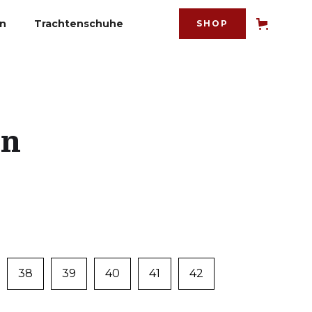
en
Trachtenschuhe
SHOP
en
38
39
40
41
42