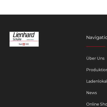
Navigati
Über Uns
Produktio
Ladenloka
News
Online Sh